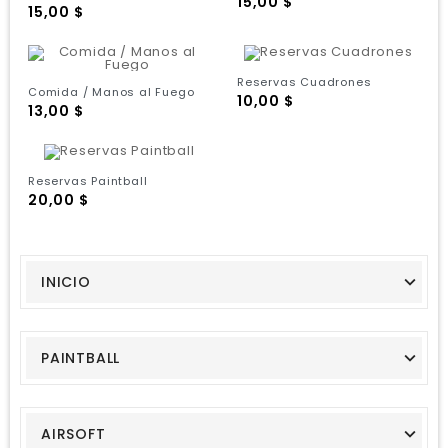
Precio
15,00 $
Precio
15,00 $
Reservas Cuadrones
Comida / Manos al Fuego
Precio
10,00 $
Precio
13,00 $
Reservas Paintball
Precio
20,00 $
INICIO
PAINTBALL
AIRSOFT