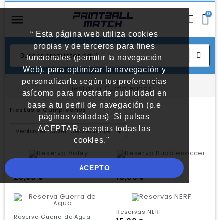
0
“ Esta página web utiliza cookies
propias y de terceros para fines
funcionales (permitir la navegación
Web), para optimizar la navegación y
personalizarla según tus preferencias
Inicio
Reservas Via Daule
Fiestas o Cumpleaños
asícomo para mostrarte publicidad en
base a tu perfil de navegación (p.e
Fiestas o Cumpleaños
páginas visitadas). Si pulsas
ACEPTAR, aceptas todas las
cookies."
ACEPTO
Reserva Voley
Reserva Bubblesoccer
Precio
Precio
25,00 $
10,00 $
Reservas NERF
Reserva Guerra de Agua