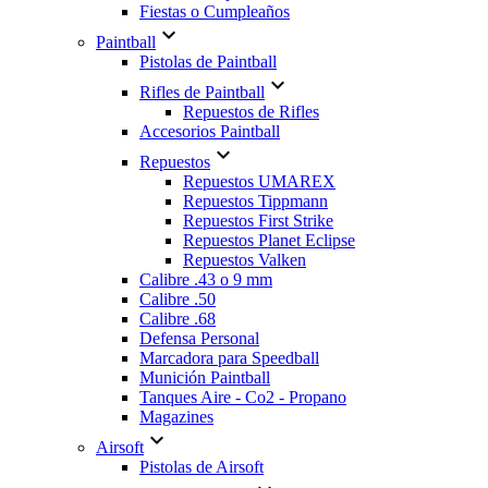
Fiestas o Cumpleaños

Paintball
Pistolas de Paintball

Rifles de Paintball
Repuestos de Rifles
Accesorios Paintball

Repuestos
Repuestos UMAREX
Repuestos Tippmann
Repuestos First Strike
Repuestos Planet Eclipse
Repuestos Valken
Calibre .43 o 9 mm
Calibre .50
Calibre .68
Defensa Personal
Marcadora para Speedball
Munición Paintball
Tanques Aire - Co2 - Propano
Magazines

Airsoft
Pistolas de Airsoft