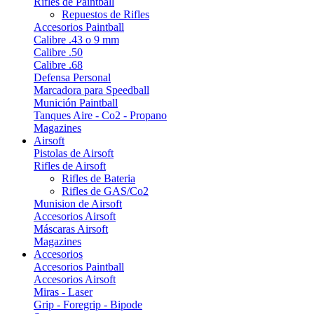
Rifles de Paintball
Repuestos de Rifles
Accesorios Paintball
Calibre .43 o 9 mm
Calibre .50
Calibre .68
Defensa Personal
Marcadora para Speedball
Munición Paintball
Tanques Aire - Co2 - Propano
Magazines
Airsoft
Pistolas de Airsoft
Rifles de Airsoft
Rifles de Bateria
Rifles de GAS/Co2
Munision de Airsoft
Accesorios Airsoft
Máscaras Airsoft
Magazines
Accesorios
Accesorios Paintball
Accesorios Airsoft
Miras - Laser
Grip - Foregrip - Bipode