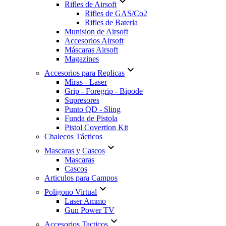

Rifles de Airsoft
Rifles de GAS/Co2
Rifles de Bateria
Munision de Airsoft
Accesorios Airsoft
Máscaras Airsoft
Magazines

Accesorios para Replicas
Miras - Laser
Grip - Foregrip - Bipode
Supresores
Punto QD - Sling
Funda de Pistola
Pistol Covertion Kit
Chalecos Tácticos

Mascaras y Cascos
Mascaras
Cascos
Articulos para Campos

Poligono Virtual
Laser Ammo
Gun Power TV

Accesorios Tacticos