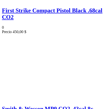
First Strike Compact Pistol Black .68cal
CO2
0
Precio
450,00 $
Smith & Wesson MP9 CO2 .43cal 8c