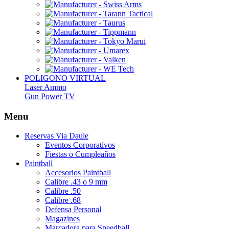
POLIGONO VIRTUAL
Laser Ammo
Gun Power TV
Menu
Reservas Via Daule
Eventos Corporativos
Fiestas o Cumpleaños
Paintball
Accesorios Paintball
Calibre .43 o 9 mm
Calibre .50
Calibre .68
Defensa Personal
Magazines
Marcadora para Speedball