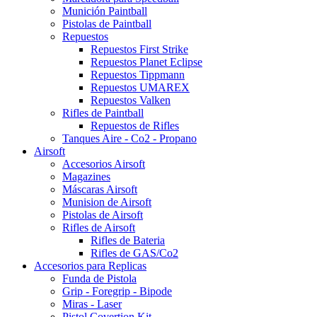
Munición Paintball
Pistolas de Paintball
Repuestos
Repuestos First Strike
Repuestos Planet Eclipse
Repuestos Tippmann
Repuestos UMAREX
Repuestos Valken
Rifles de Paintball
Repuestos de Rifles
Tanques Aire - Co2 - Propano
Airsoft
Accesorios Airsoft
Magazines
Máscaras Airsoft
Munision de Airsoft
Pistolas de Airsoft
Rifles de Airsoft
Rifles de Bateria
Rifles de GAS/Co2
Accesorios para Replicas
Funda de Pistola
Grip - Foregrip - Bipode
Miras - Laser
Pistol Covertion Kit