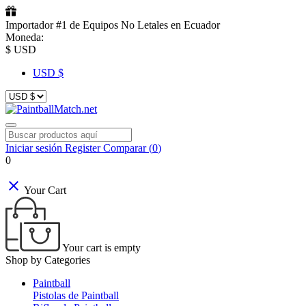
Importador #1 de Equipos No Letales en Ecuador
Moneda:
$ USD
USD $
Iniciar sesión
Register
Comparar (
0
)
0
close
Your Cart
Your cart is empty
Shop by Categories
Paintball
Pistolas de Paintball