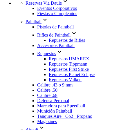

Reservas Via Daule
Eventos Corporativos
Fiestas o Cumpleaños

Paintball
Pistolas de Paintball

Rifles de Paintball
Repuestos de Rifles
Accesorios Paintball

Repuestos
Repuestos UMAREX
Repuestos Tippmann
Repuestos First Strike
Repuestos Planet Eclipse
Repuestos Valken
Calibre .43 o 9 mm
Calibre .50
Calibre .68
Defensa Personal
Marcadora para Speedball
Munición Paintball
Tanques Aire - Co2 - Propano
Magazines

Airsoft