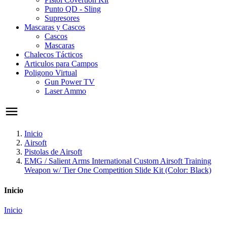
Punto QD - Sling
Supresores
Mascaras y Cascos
Cascos
Mascaras
Chalecos Tácticos
Articulos para Campos
Poligono Virtual
Gun Power TV
Laser Ammo
Inicio
Airsoft
Pistolas de Airsoft
EMG / Salient Arms International Custom Airsoft Training
Weapon w/ Tier One Competition Slide Kit (Color: Black)
Inicio
Inicio