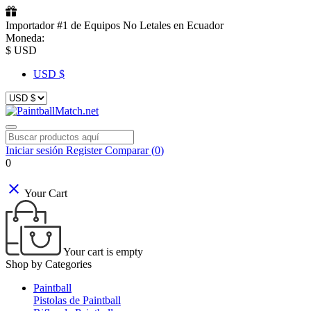
Importador #1 de Equipos No Letales en Ecuador
Moneda:
$ USD
USD $
Iniciar sesión
Register
Comparar (
0
)
0
close
Your Cart
Your cart is empty
Shop by Categories
Paintball
Pistolas de Paintball