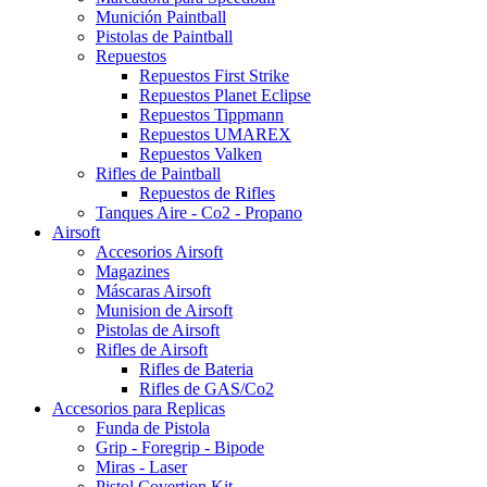
Munición Paintball
Pistolas de Paintball
Repuestos
Repuestos First Strike
Repuestos Planet Eclipse
Repuestos Tippmann
Repuestos UMAREX
Repuestos Valken
Rifles de Paintball
Repuestos de Rifles
Tanques Aire - Co2 - Propano
Airsoft
Accesorios Airsoft
Magazines
Máscaras Airsoft
Munision de Airsoft
Pistolas de Airsoft
Rifles de Airsoft
Rifles de Bateria
Rifles de GAS/Co2
Accesorios para Replicas
Funda de Pistola
Grip - Foregrip - Bipode
Miras - Laser
Pistol Covertion Kit