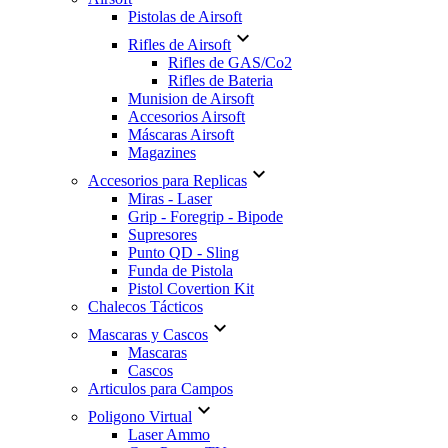
Pistolas de Airsoft

Rifles de Airsoft
Rifles de GAS/Co2
Rifles de Bateria
Munision de Airsoft
Accesorios Airsoft
Máscaras Airsoft
Magazines

Accesorios para Replicas
Miras - Laser
Grip - Foregrip - Bipode
Supresores
Punto QD - Sling
Funda de Pistola
Pistol Covertion Kit
Chalecos Tácticos

Mascaras y Cascos
Mascaras
Cascos
Articulos para Campos

Poligono Virtual
Laser Ammo