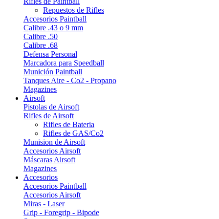
Rifles de Paintball
Repuestos de Rifles
Accesorios Paintball
Calibre .43 o 9 mm
Calibre .50
Calibre .68
Defensa Personal
Marcadora para Speedball
Munición Paintball
Tanques Aire - Co2 - Propano
Magazines
Airsoft
Pistolas de Airsoft
Rifles de Airsoft
Rifles de Bateria
Rifles de GAS/Co2
Munision de Airsoft
Accesorios Airsoft
Máscaras Airsoft
Magazines
Accesorios
Accesorios Paintball
Accesorios Airsoft
Miras - Laser
Grip - Foregrip - Bipode