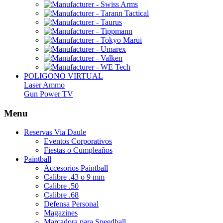
POLIGONO VIRTUAL
Laser Ammo
Gun Power TV
Menu
Reservas Via Daule
Eventos Corporativos
Fiestas o Cumpleaños
Paintball
Accesorios Paintball
Calibre .43 o 9 mm
Calibre .50
Calibre .68
Defensa Personal
Magazines
Marcadora para Speedball